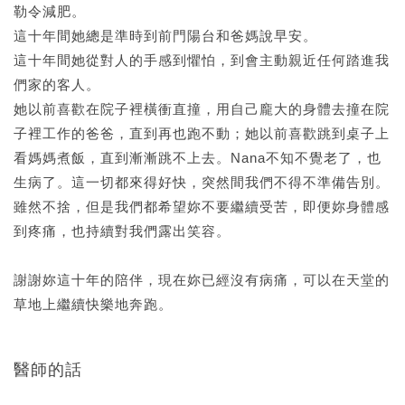
勒令減肥。
這十年間她總是準時到前門陽台和爸媽說早安。
這十年間她從對人的手感到懼怕，到會主動親近任何踏進我
們家的客人。
她以前喜歡在院子裡橫衝直撞，用自己龐大的身體去撞在院
子裡工作的爸爸，直到再也跑不動；她以前喜歡跳到桌子上
看媽媽煮飯，直到漸漸跳不上去。Nana不知不覺老了，也
生病了。這一切都來得好快，突然間我們不得不準備告別。
雖然不捨，但是我們都希望妳不要繼續受苦，即便妳身體感
到疼痛，也持續對我們露出笑容。
謝謝妳這十年的陪伴，現在妳已經沒有病痛，可以在天堂的
草地上繼續快樂地奔跑。
醫師的話