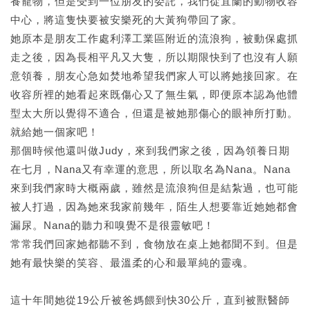
養寵物，但是受到一位朋友的委託，我們從宜蘭的動物收容
中心，將這隻快要被安樂死的大黃狗帶回了家。
她原本是朋友工作處利澤工業區附近的流浪狗，被動保處抓
走之後，因為長相平凡又大隻，所以期限快到了也沒有人願
意領養，朋友心急如焚地希望我們家人可以將她接回家。在
收容所裡的她看起來既傷心又了無生氣，即便原本認為他體
型太大所以覺得不適合，但還是被她那傷心的眼神所打動。
就給她一個家吧！
那個時候他還叫做Judy，來到我們家之後，因為領養日期
在七月，Nana又有幸運的意思，所以取名為Nana。Nana
來到我們家時大概兩歲，雖然是流浪狗但是結紮過，也可能
被人打過，因為她來我家前幾年，陌生人想要靠近她她都會
漏尿。Nana的聽力和嗅覺不是很靈敏吧！
常常我們回家她都聽不到，食物放在桌上她都聞不到。但是
她有最快樂的笑容、最溫柔的心和最單純的靈魂。
這十年間她從19公斤被爸媽餵到快30公斤，直到被獸醫師