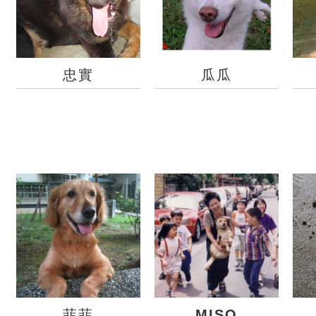
忠實
瓜瓜
菲菲
MISO