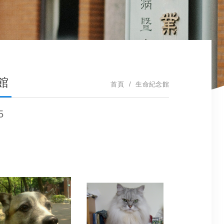
館
首頁
生命紀念館
5