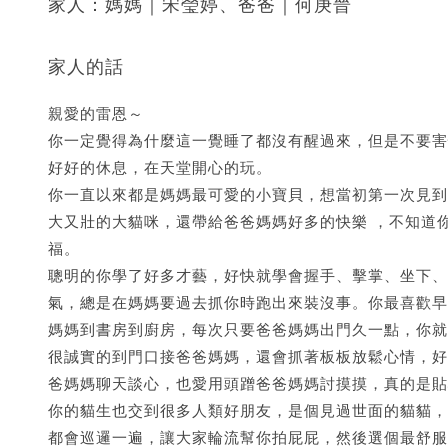
家人：媽媽｜宋瑩婷、爸爸｜何庚晉
家人的話
親愛的雷恩～
你一定覺得為什麼這一覺睡了都沒有醒過來，但是不要害
好好的休息，在天堂開心的玩。
你一直以來都是媽媽最可愛的小寶貝，想當初第一次見到
大又壯的大貓咪，還帶給爸爸媽媽好多的快樂 ，不知道
福。
聰明的你學了好多才藝，好快就學會握手、擊掌、坐下、
氣，總是在媽媽要過去抓你時跑出來裝沒事。你最喜歡早
媽媽到書房到廚房，每次只要爸爸媽媽出門久一點，你就
很誠實的到門口接爸爸媽媽，還會抓著板板放鬆心情，好
爸媽媽聊天談心，也愛用頭蹭爸爸媽媽討摸摸，真的是貼
你的貓生也交到很多人類好朋友，是個見過世面的貓貓，
都會巡邏一遍，讓大家輪流幫你拍屁屁，然後選個最舒服