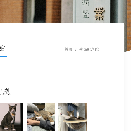
館
首頁
生命紀念館
雷恩