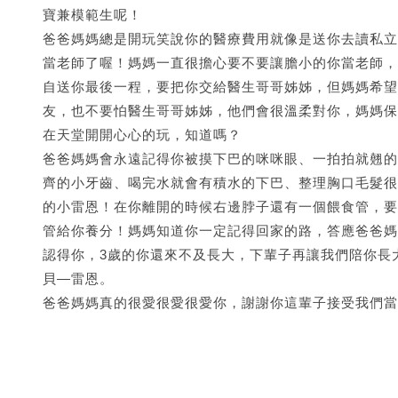
寶兼模範生呢！
爸爸媽媽總是開玩笑說你的醫療費用就像是送你去讀私立
當老師了喔！媽媽一直很擔心要不要讓膽小的你當老師，
自送你最後一程，要把你交給醫生哥哥姊姊，但媽媽希望
友，也不要怕醫生哥哥姊姊，他們會很溫柔對你，媽媽保
在天堂開開心心的玩，知道嗎？
爸爸媽媽會永遠記得你被摸下巴的咪咪眼、一拍拍就翹的
齊的小牙齒、喝完水就會有積水的下巴、整理胸口毛髮很
的小雷恩！在你離開的時候右邊脖子還有一個餵食管，要
管給你養分！媽媽知道你一定記得回家的路，答應爸爸媽
認得你，3歲的你還來不及長大，下輩子再讓我們陪你長
貝—雷恩。
爸爸媽媽真的很愛很愛很愛你，謝謝你這輩子接受我們當