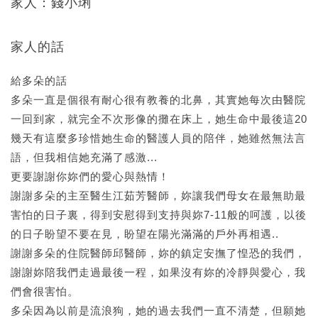
家人：錢小琍
家人的話
給多朵的話
多朵一直是個很有耐心很有教養的北鼻，其實她每次由醫院
一回到家，就完全不次形像的攤在床上，她生命中最後這20
幾天有這麼多珍惜她生命的醫護人員的陪伴，她雖然無法言
語，但我相信她充滿了感激...
更要謝謝你妳們的愛心與熱情！
謝謝多朵的主至醫生江茹芳醫師，妳讓我們母女在最無助最
害怕的日子裏，得到安慰得到支持與妳7-11般的呵護，以後
的日子盼望不要在見，盼望在陽光滿滿的戶外再相遇..
謝謝多朵的住院醫師邱醫師，妳的鎮定安撫了惶恐的我們，
謝謝妳陪我們走過最後一程，如果沒有妳的冷靜與愛心，我
們會很害怕。
多朵因為以前是流浪狗，她的過去我們一直不清楚，但願她