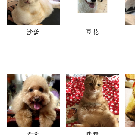
沙爹
豆花
希希
咪醬