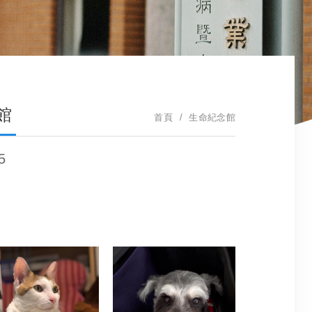
館
首頁
生命紀念館
5